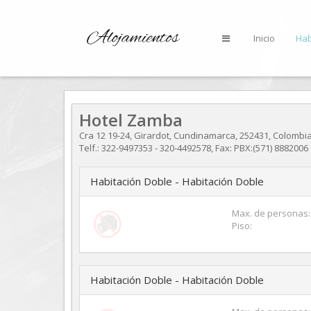
Inicio
Hab
Hotel Zamba
Cra 12 19-24
,
Girardot
,
Cundinamarca
,
252431
,
Colombi
Telf.:
322-9497353 - 320-4492578
, Fax: PBX:(571) 8882006
Habitación Doble - Habitación Doble
Max. de personas:
Piso:
Habitación Doble - Habitación Doble